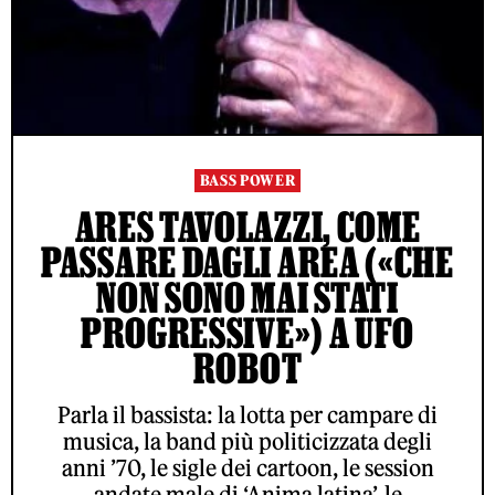
BASS POWER
ARES TAVOLAZZI, COME
PASSARE DAGLI AREA («CHE
NON SONO MAI STATI
PROGRESSIVE») A UFO
ROBOT
Parla il bassista: la lotta per campare di
musica, la band più politicizzata degli
anni ’70, le sigle dei cartoon, le session
andate male di ‘Anima latina’, le