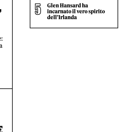
,
Glen Hansard ha
incarnato il vero spirito
dell’Irlanda
e:
a
E