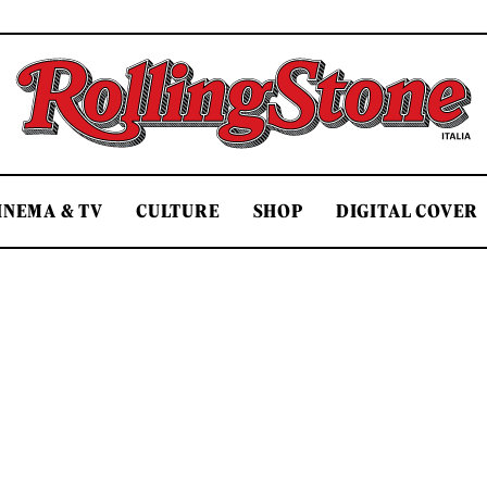
Rolling Stone Italia
INEMA & TV
CULTURE
SHOP
DIGITAL COVER