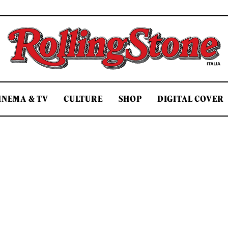
Rolling Stone Italia
INEMA & TV
CULTURE
SHOP
DIGITAL COVER