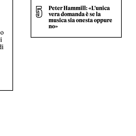
Peter Hammill: «L'unica
vera domanda è se la
musica sia onesta oppure
no»
ho
i
di