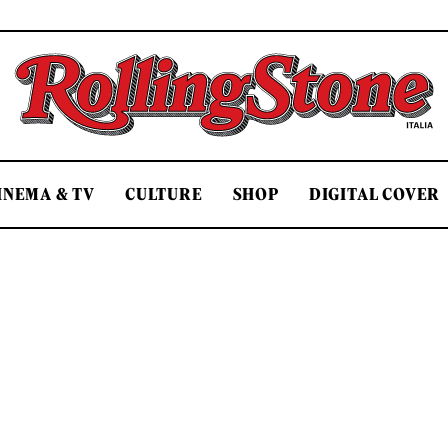
Rolling Stone Italia
INEMA & TV
CULTURE
SHOP
DIGITAL COVER