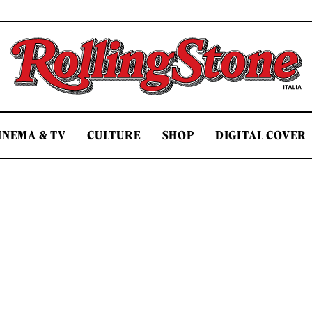
Rolling Stone Italia
INEMA & TV
CULTURE
SHOP
DIGITAL COVER