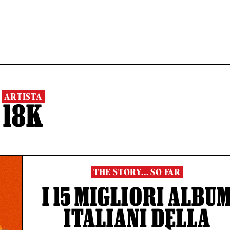
ARTISTA
18K
THE STORY... SO FAR
I 15 MIGLIORI ALBU
ITALIANI DELLA