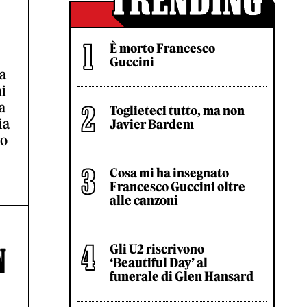
È morto Francesco
Guccini
sa
i
a
Toglieteci tutto, ma non
ia
Javier Bardem
ro
Cosa mi ha insegnato
Francesco Guccini oltre
alle canzoni
Gli U2 riscrivono
N
‘Beautiful Day’ al
funerale di Glen Hansard