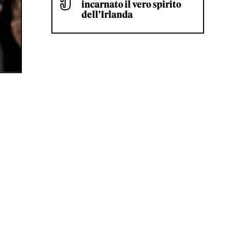
incarnato il vero spirito
dell’Irlanda