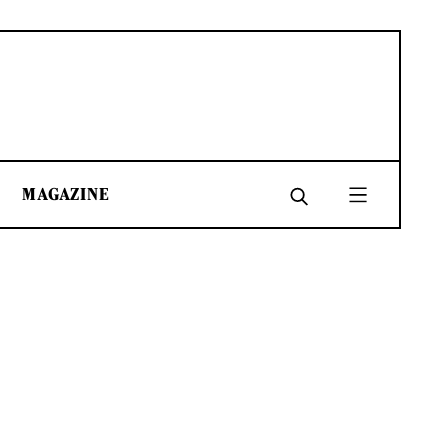
MAGAZINE
SHARE
SHARE