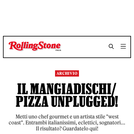
TEMPO DI LETTURA 2 MINUTI
TEMPO DI LETTURA 2 MINUTI
SHARE
SHARE
ARCHIVIO
IL MANGIADISCHI/
PIZZA UNPLUGGED!
Metti uno chef gourmet e un artista stile "west
coast". Entrambi italianissimi, eclettici, sognatori...
Il risultato? Guardatelo qui!