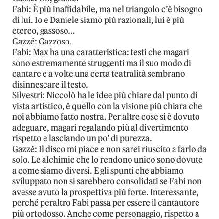
Fabi: È più inaffidabile, ma nel triangolo c’è bisogno
di lui. Io e Daniele siamo più razionali, lui è più
etereo, gassoso…
Gazzé: Gazzoso.
Fabi: Max ha una caratteristica: testi che magari
sono estremamente struggenti ma il suo modo di
cantare e a volte una certa teatralità sembrano
disinnescare il testo.
Silvestri: Niccolò ha le idee più chiare dal punto di
vista artistico, è quello con la visione più chiara che
noi abbiamo fatto nostra. Per altre cose si è dovuto
adeguare, magari regalando più al divertimento
rispetto e lasciando un po’ di purezza.
Gazzé: Il disco mi piace e non sarei riuscito a farlo da
solo. Le alchimie che lo rendono unico sono dovute
a come siamo diversi. E gli spunti che abbiamo
sviluppato non si sarebbero consolidati se Fabi non
avesse avuto la prospettiva più forte. Interessante,
perché peraltro Fabi passa per essere il cantautore
più ortodosso. Anche come personaggio, rispetto a