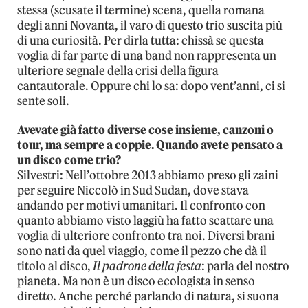
stessa (scusate il termine) scena, quella romana
degli anni Novanta, il varo di questo trio suscita più
di una curiosità. Per dirla tutta: chissà se questa
voglia di far parte di una band non rappresenta un
ulteriore segnale della crisi della figura
cantautorale. Oppure chi lo sa: dopo vent’anni, ci si
sente soli.
Avevate già fatto diverse cose insieme, canzoni o
tour, ma sempre a coppie. Quando avete pensato a
un disco come trio?
Silvestri: Nell’ottobre 2013 abbiamo preso gli zaini
per seguire Niccolò in Sud Sudan, dove stava
andando per motivi umanitari. Il confronto con
quanto abbiamo visto laggiù ha fatto scattare una
voglia di ulteriore confronto tra noi. Diversi brani
sono nati da quel viaggio, come il pezzo che dà il
titolo al disco,
Il padrone della festa
: parla del nostro
pianeta. Ma non è un disco ecologista in senso
diretto. Anche perché parlando di natura, si suona